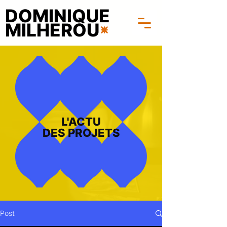
DOMINIQUE
MILHEROU
L'ACTU
DES PROJETS
Post