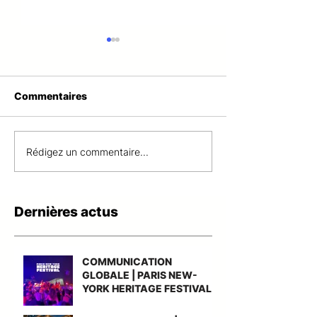
Commentaires
COMMUNICATION |
COMMUNICATI
Rédigez un commentaire...
LIVE AT...
Accompagneme
le gain du nouv
accord-cadre n
Dernières actus
UGAP AMO Gr
Cuisine
COMMUNICATION
GLOBALE | PARIS NEW-
YORK HERITAGE FESTIVAL