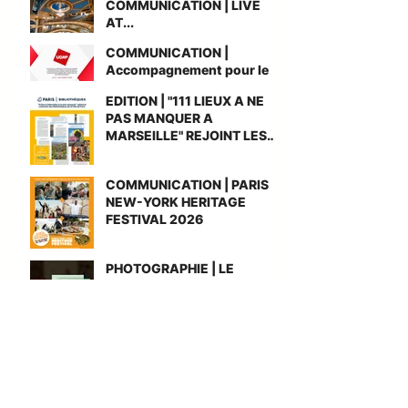
COMMUNICATION | LIVE
AT...
COMMUNICATION |
Accompagnement pour le
gain du nouvel accord-
EDITION | "111 LIEUX A NE
cadre national UGAP AMO
PAS MANQUER A
Grande Cuisine
MARSEILLE" REJOINT LES
BIBLIOTHEQUES DE PARIS
COMMUNICATION | PARIS
NEW-YORK HERITAGE
FESTIVAL 2026
PHOTOGRAPHIE | LE
RETOUR DE NIAFOUNKE -
FLEM - ÉDITIONS LE LYS
BLEU
INTERVIEW | ZIG ZAG -
MEET PEOPLE