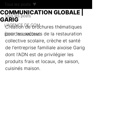
Tous les posts
COMMUNICATION GLOBALE |
Tous les posts
GARIG
L'AGENCE DE COM
Création de brochures thématiques 
pour les secteurs de la restauration 
ÉDITION & MÉDIAS
collective scolaire, crèche et santé 
de l'entreprise familiale aixoise Garig 
dont l'ADN est de privilégier les 
produits frais et locaux, de saison, 
cuisinés maison.