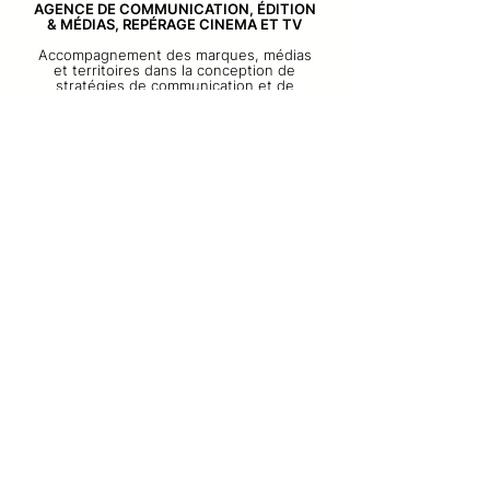
AGENCE DE COMMUNICATION, ÉDITION
& MÉDIAS, REPÉRAGE CINEMA ET TV
Accompagnement des marques, médias
et territoires dans la conception de
stratégies de communication et de
dispositifs éditoriaux. Du sens à la
diffusion, articulation de l’image, du récit,
afin de construire des projets cohérents,
engagés et durables.