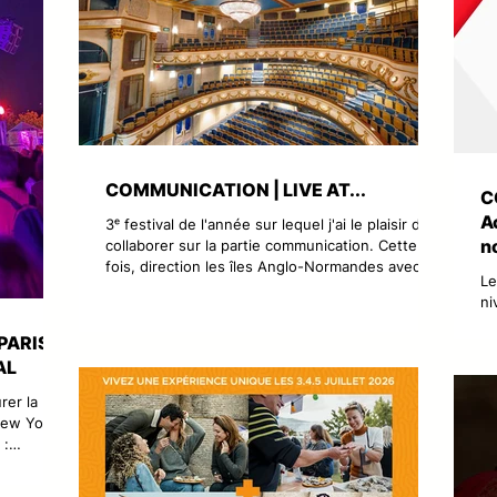
COMMUNICATION | LIVE AT...
C
A
3ᵉ festival de l'année sur lequel j'ai le plaisir de
n
collaborer sur la partie communication. Cette
fois, direction les îles Anglo-Normandes avec
A
Le
LIVE AT..., un concept qui lance le premier
ni
festival de musique live inter-îles, reliant Jersey
re
et Guernesey à travers deux lieux
PARIS
dé
emblématiques : le Jersey Opera House et le
AL
Gr
Sausmarez Manor. Deux jours de concerts Jazz
AC
• Soul • Funk, les 17 et 18 juillet 2026, avec une
rer la
In
expérience inédite : traverser d'une île à l'autre
New York
IN
pour assister
 :
Pe
r en
pa
plète du
pu