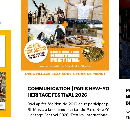
que,
 digitaux,
tters,
des
ts relais
COMMUNICATION | PARIS NEW-YORK
P
HERITAGE FESTIVAL 2026
N
B
Ravi après l'édition de 2019 de reparticiper pour
BL Music à la communication du Paris New-York
So
Heritage Festival 2026. Festival international au
Fl
concept unique, le PNYH pose ses valises au
me
cœur de Paris et transforme le Parc André-
Sa