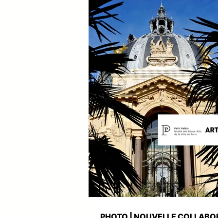
L'Agence Petit Carnet - Dominique Mil
accompagne depuis 20 ans l'Agence Ex
Voyages dans sa stratégie et sa comm
digitale ainsi que dans des reportages
PHOTO | NOUVELLE COLLABO