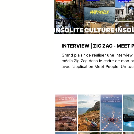
INTERVIEW | ZIG ZAG - MEET 
Grand plaisir de réaliser une interview
média Zig Zag dans le cadre de mon pa
avec l'application Meet People. Un to
dans le Panier puis en mer avec Local
Marseille par la mer. Meet People, est
application qui connecte les voyageur
guides locaux passionnés pour vivre d
expériences authentiques et personna