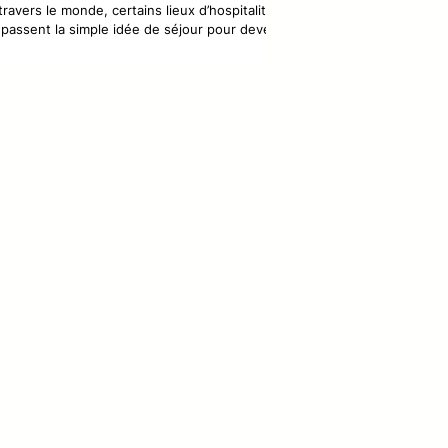
travers le monde, certains lieux d’hospitalité
passent la simple idée de séjour pour devenir
 véritables sanctuaires architecturaux, des
paces où la nature, la culture et le design se
njuguent pour offrir une expérience à la fois
thétique et spirituelle.