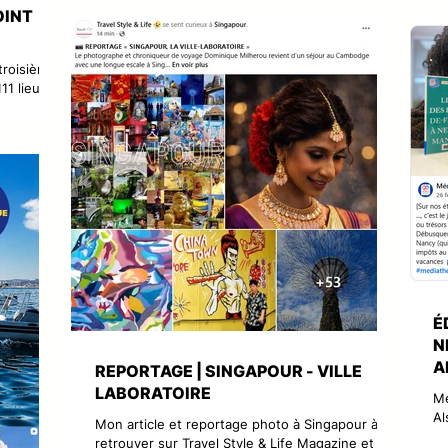
Citroën en immense village soul & funky entouré
OINT
fi
de 150 ballots de paille. Pendant trois jours,
Fl
concerts live, DJ sets, vins nature, huîtres de
no
producteurs et village enfants composent une
troisième
ép
expérience libre, solaire et profondément
11 lieux à
de
festive où l’on vi
ions Emons
st
ctions des
de
savoir plus
É
N
A
REPORTAGE | SINGAPOUR - VILLE
LABORATOIRE
Me
Al
Mon article et reportage photo à Singapour à
Ma
retrouver sur Travel Style & Life Magazine et les