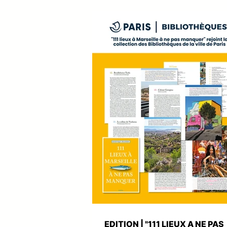
site internet, nouvelle identité graphi
création de nombreux supports print et
animation des réseaux sociaux, newsle
campagnes publicitaires, optimisation 
billetteries et coordination des différen
de communication. ✅ traf
EDITION | "111 LIEUX A NE PAS