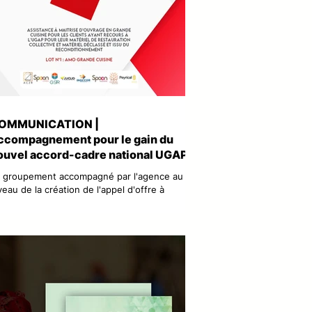
OMMUNICATION |
ccompagnement pour le gain du
ouvel accord-cadre national UGAP
MO Grande Cuisine
 groupement accompagné par l'agence au
veau de la création de l'appel d'offre à
mporté le nouvel accord-cadre national UGAP
dié à l'Assistance à Maîtrise d'Ouvrage en
ande Cuisine. Merci pour leur confiance à :
2R (mandataire) • SPOON Conseil & SPOON
génierie • G-SIR • EUCLID Ingénierie •
GECOR • AC2R Studio • Corail Ingénierie •
yrical Avocats. Le groupement a été retenu
r l'UGAP pour accompagner les acheteurs
blics dans leurs projets de restauration c