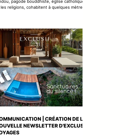
ndou, pagode bouddhiste, église catholique :
i les religions, cohabitent à quelques mètres
s unes des autres, dans une harmonie
esque chorégraphiée. Singapour donne
rfois l’impression d’un parc à thème géant,
tra-propre, ultra-maîtrisé, scénographié
sque dans ses moindres recoins, de ses
rdins suspendus à ses skylines futuristes du
nde de la finance en passant par ses
artiers communautaires quasi marketés.
rrière
OMMUNICATION | CRÉATION DE LA
OUVELLE NEWSLETTER D'EXCLUSIF
OYAGES