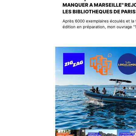
MANQUER A MARSEILLE" REJ
LES BIBLIOTHEQUES DE PARIS
Après 6000 exemplaires écoulés et la 
édition en préparation, mon ouvrage "1
Marseille à ne pas manquer" aux édit
monte à la capitale rejoindre les colle
Bibliothèques de la ville de Paris... En 