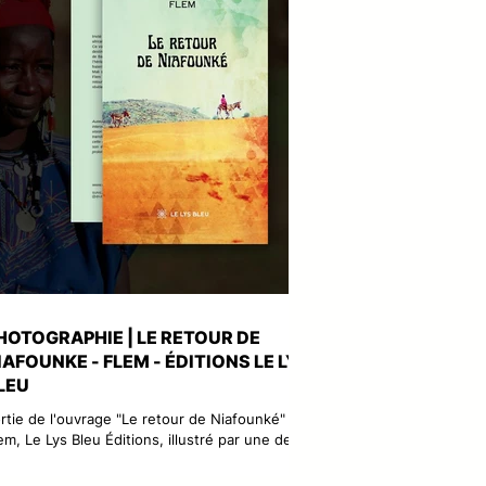
HOTOGRAPHIE | LE RETOUR DE
IAFOUNKE - FLEM - ÉDITIONS LE LYS
LEU
rtie de l'ouvrage "Le retour de Niafounké" par
em, Le Lys Bleu Éditions, illustré par une de
s photos argentiques prise dans la région du
hel en...2002. "Invité à Bamako par un ami,