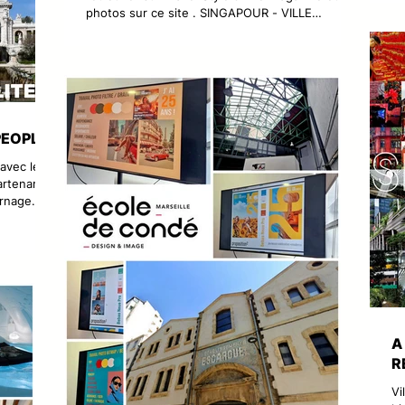
me
photos sur ce site . SINGAPOUR - VILLE
LABORATOIRE Le photographe et chroniqueur
de voyage Dominique Milherou revient d’un
séjour au Cambodge avec une longue escale à
Singapour, achevée quelques heures seulement
avant les premières perturbations aériennes
provoquées par l’escalade du conflit au Moyen-
Orient. À travers cette série d’images, il explore
PEOPLE
une cité-État passionnante où
 avec le
rtenariat
urnage
anque,
 une
s avec des
es
lisées.
A
R
Vi