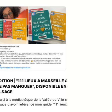
gure emblématique de la musique africaine,
em s'envole vers le Mali pour donner vie à un
uvel album. Ce voyage, survenu après une
reuve qui a marqué son corps et son destin,
vient une véritable renaissance. Entre les
udios improvisés de Bamako et les paysages
 Niafounké, il p
DITION | "111 LIEUX A MARSEILLE A
E PAS MANQUER", DISPONIBLE EN
LSACE
rci à la médiathèque de la Vallée de Villé en
sace d'avoir référencé mon guide "111 lieux à
rseille à ne pas manquer" avec certains de