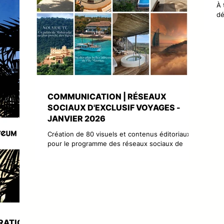
herou
À 
clusif
dé
unication
de
 photos.
es
co
es
COMMUNICATION | RÉSEAUX
SOCIAUX D'EXCLUSIF VOYAGES -
JANVIER 2026
Création de 80 visuels et contenus éditoriaux
pour le programme des réseaux sociaux de
janvier 2026 de l'Agence Exclusif Voyages sur
Facebook, Instagram, X, Threads, Linkedin,
Pinterest et Tik Tok, en posts et en story.
L'Agence Petit Carnet - Dominique Milherou
accompagne depuis 20 ans l'Agence Exclusif
Voyages dans sa stratégie et sa communication
digitale ainsi que dans des reportages photos.
RATION