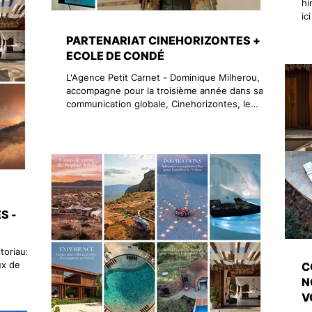
hi
ic
le
PARTENARIAT CINEHORIZONTES +
pr
ECOLE DE CONDÉ
pa
ul
L'Agence Petit Carnet - Dominique Milherou,
ju
accompagne pour la troisième année dans sa
ja
communication globale, Cinehorizontes, le
mo
Festival de Cinéma Espagnol de Marseille.
qu
Aujourd'hui nous entamions avec les équipes du
De
festival une nouvelle année de partenariat avec
les étudiants de l'Ecole de Condé de Marseille
spécialisée en Design & Image. Une dizaine
d'élèves dirigés par Marie Charrel et briefé par
l'agence et les équipes du Festival ont
commencé à brainstormer et propose
S -
toriaux
ux de
C
ages sur
N
edin,
V
ory.