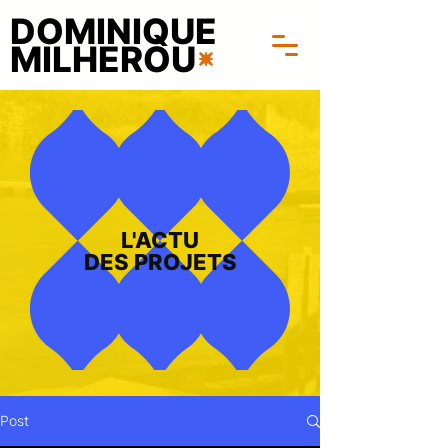
DOMINIQUE
MILHEROU
L'ACTU
DES PROJETS
Post