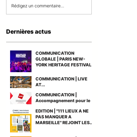
COMMUNICATION |
COMMUNICATI
Rédigez un commentaire...
LIVE AT...
Accompagneme
le gain du nouv
accord-cadre n
Dernières actus
UGAP AMO Gr
Cuisine
COMMUNICATION
GLOBALE | PARIS NEW-
YORK HERITAGE FESTIVAL
COMMUNICATION | LIVE
AT...
COMMUNICATION |
Accompagnement pour le
gain du nouvel accord-
EDITION | "111 LIEUX A NE
cadre national UGAP AMO
PAS MANQUER A
Grande Cuisine
MARSEILLE" REJOINT LES
BIBLIOTHEQUES DE PARIS