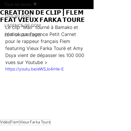
Tous les posts
𝗖𝗥𝗘𝗔𝗧𝗜𝗢𝗡 𝗗𝗘 𝗖𝗟𝗜𝗣 | 𝗙𝗟𝗘𝗠
Tous les posts
𝗙𝗘𝗔𝗧 𝗩𝗜𝗘𝗨𝗫 𝗙𝗔𝗥𝗞𝗔 𝗧𝗢𝗨𝗥𝗘
L'AGENCE DE COM
Le clip "Mali" tourné à Bamako et 
réalisé par l'agence Petit Carnet 
ÉDITION & MÉDIAS
pour le rappeur français Flem 
featuring Vieux Farka Touré et Amy 
Dsya vient de dépasser les 100 000 
vues sur Youtube > 
https://youtu.be/eWSJo4rHe-E
Vidéo
Flem
Vieux Farka Touré