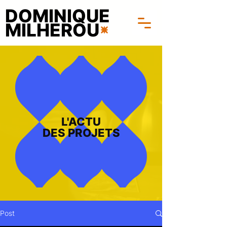
DOMINIQUE
MILHEROU
L'ACTU
DES PROJETS
Post