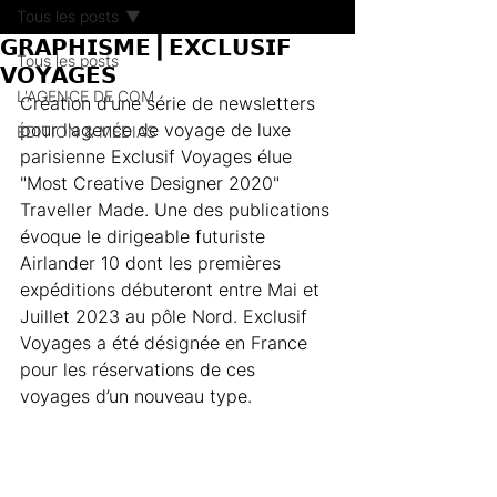
Tous les posts
𝗚𝗥𝗔𝗣𝗛𝗜𝗦𝗠𝗘 | 𝗘𝗫𝗖𝗟𝗨𝗦𝗜𝗙
Tous les posts
𝗩𝗢𝗬𝗔𝗚𝗘𝗦
L'AGENCE DE COM
Création d'une série de newsletters 
pour l'agence de voyage de luxe 
ÉDITION & MÉDIAS
parisienne Exclusif Voyages élue 
"Most Creative Designer 2020" 
Traveller Made. Une des publications 
évoque le dirigeable futuriste 
Airlander 10 dont les premières 
expéditions débuteront entre Mai et 
Juillet 2023 au pôle Nord. Exclusif 
Voyages a été désignée en France 
pour les réservations de ces 
voyages d’un nouveau type.