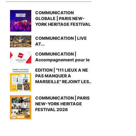
COMMUNICATION
GLOBALE | PARIS NEW-
YORK HERITAGE FESTIVAL
COMMUNICATION | LIVE
AT...
COMMUNICATION |
Accompagnement pour le
gain du nouvel accord-
EDITION | "111 LIEUX A NE
cadre national UGAP AMO
PAS MANQUER A
Grande Cuisine
MARSEILLE" REJOINT LES
BIBLIOTHEQUES DE PARIS
COMMUNICATION | PARIS
NEW-YORK HERITAGE
FESTIVAL 2026
PHOTOGRAPHIE | LE
RETOUR DE NIAFOUNKE -