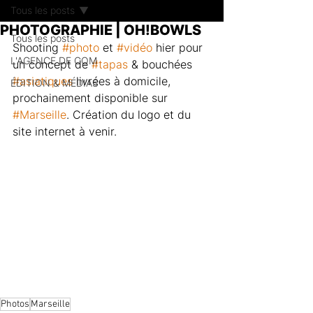
Tous les posts
PHOTOGRAPHIE | OH!BOWLS
Tous les posts
Shooting 
#photo
 et 
#vidéo
 hier pour 
L'AGENCE DE COM
un concept de 
#tapas
 & bouchées 
#asiatiques
 livrées à domicile, 
ÉDITION & MÉDIAS
prochainement disponible sur 
#Marseille
. Création du logo et du 
site internet à venir.
Photos
Marseille