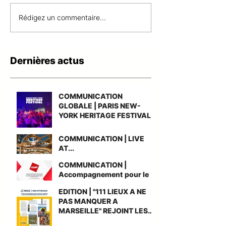
COMMUNICATION |
COMMUNICATI
Rédigez un commentaire...
LIVE AT...
Accompagneme
le gain du nouv
accord-cadre n
Dernières actus
UGAP AMO Gr
Cuisine
COMMUNICATION
GLOBALE | PARIS NEW-
YORK HERITAGE FESTIVAL
COMMUNICATION | LIVE
AT...
COMMUNICATION |
Accompagnement pour le
gain du nouvel accord-
EDITION | "111 LIEUX A NE
cadre national UGAP AMO
PAS MANQUER A
Grande Cuisine
MARSEILLE" REJOINT LES
BIBLIOTHEQUES DE PARIS