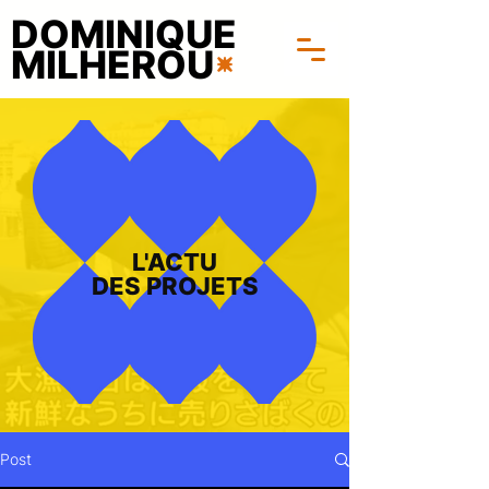
DOMINIQUE
MILHEROU
L'ACTU
DES PROJETS
Post