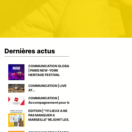
Dernières actus
COMMUNICATION GLOBALE
| PARIS NEW-YORK
HERITAGE FESTIVAL
COMMUNICATION | LIVE
AT...
COMMUNICATION |
Accompagnement pour le
gain du nouvel accord-
EDITION | "111 LIEUX A NE
cadre national UGAP AMO
PAS MANQUER A
Grande Cuisine
MARSEILLE" REJOINT LES
BIBLIOTHEQUES DE PARIS