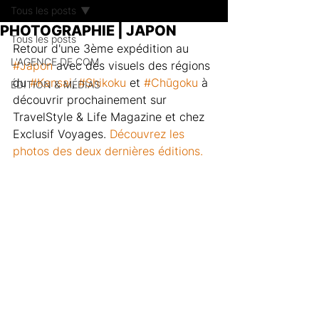
Tous les posts
PHOTOGRAPHIE | JAPON
Tous les posts
Retour d'une 3ème expédition au 
L'AGENCE DE COM
#Japon
 avec des visuels des régions 
du 
#Kansai
, 
#Shikoku
 et 
#Chūgoku
 à 
ÉDITION & MÉDIAS
découvrir prochainement sur 
TravelStyle & Life Magazine et chez 
Exclusif Voyages. 
Découvrez les 
photos des deux dernières éditions.