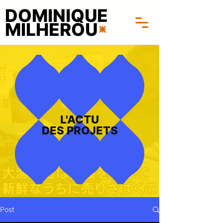
DOMINIQUE
MILHEROU
L'ACTU
DES PROJETS
Post