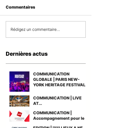
Commentaires
COMMUNICATION |
COMMUNICATI
Rédigez un commentaire...
LIVE AT...
Accompagneme
le gain du nouv
accord-cadre n
Dernières actus
UGAP AMO Gr
Cuisine
COMMUNICATION
GLOBALE | PARIS NEW-
YORK HERITAGE FESTIVAL
COMMUNICATION | LIVE
AT...
COMMUNICATION |
Accompagnement pour le
gain du nouvel accord-
EDITION | "111 LIEUX A NE