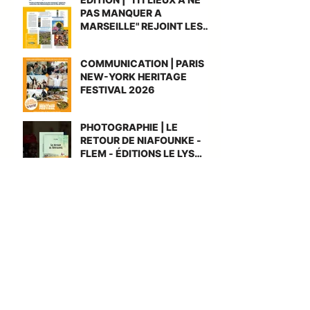
cadre national UGAP AMO
PAS MANQUER A
Grande Cuisine
MARSEILLE" REJOINT LES
BIBLIOTHEQUES DE PARIS
COMMUNICATION | PARIS
NEW-YORK HERITAGE
FESTIVAL 2026
PHOTOGRAPHIE | LE
RETOUR DE NIAFOUNKE -
FLEM - ÉDITIONS LE LYS
BLEU
INTERVIEW | ZIG ZAG -
MEET PEOPLE
REPORTAGE | SINGAPOUR -
VILLE LABORATOIRE