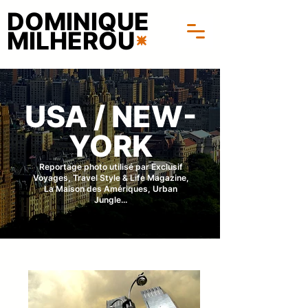
DOMINIQUE
MILHEROU
USA / NEW-
YORK
Reportage photo utilisé par Exclusif
Voyages, Travel Style & Life Magazine,
La Maison des Amériques, Urban
Jungle...