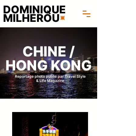
DOMINIQUE
MILHEROU
CHINE /
HONG KONG
Reportage photo publié par Travel Style
& Life Magazine