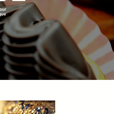
our
que