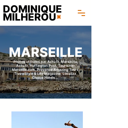
DOMINIQUE
MILHEROU
MARSEILLE
Photos utilisées par Actu.fr, Marsactu,
Actu.fr, Huffington Post, Tourisme-
Marseille.com, Provence Amazing Tours,
TravelStyle & Life Magazine, Localizz,
Choice Hotels...